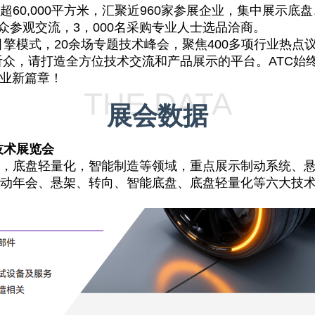
积超60,000平方米，汇聚近960家参展企业，集中展示
观众参观交流，3，000名采购专业人士选品洽商。
擎模式，20余场专题技术峰会，聚焦400多项行业热点
专业听众，请打造全方位技术交流和产品展示的平台。ATC
产业新篇章！
THE DATA
展会数据
技术展览会
底盘轻量化，智能制造等领域，重点展示制动系统、悬
动年会、悬架、转向、智能底盘、底盘轻量化等六大技