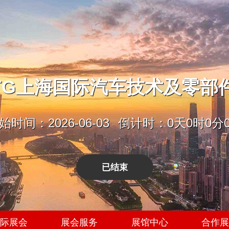
6ATG上海国际汽车技术及零部
始时间：2026-06-03
倒计时：0天0时0分
已结束
际展会
展会服务
展馆中心
合作