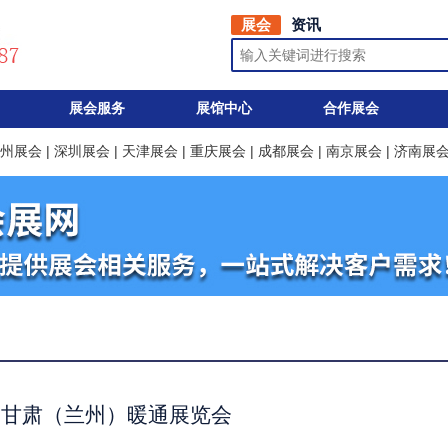
展会
资讯
展会服务
展馆中心
合作展会
州展会
|
深圳展会
|
天津展会
|
重庆展会
|
成都展会
|
南京展会
|
济南展
九届甘肃（兰州）暖通展览会