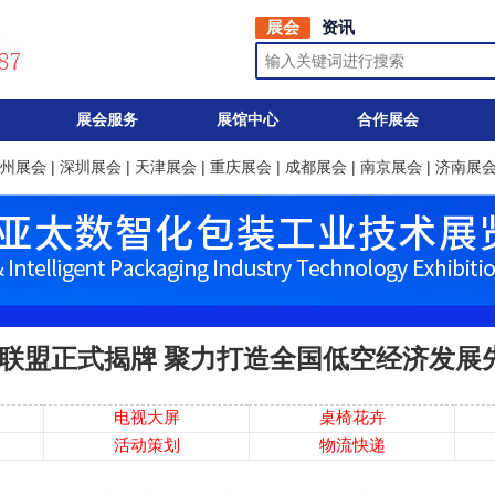
展会
资讯
展会服务
展馆中心
合作展会
州展会
|
深圳展会
|
天津展会
|
重庆展会
|
成都展会
|
南京展会
|
济南展
联盟正式揭牌 聚力打造全国低空经济发展
电视大屏
桌椅花卉
活动策划
物流快递