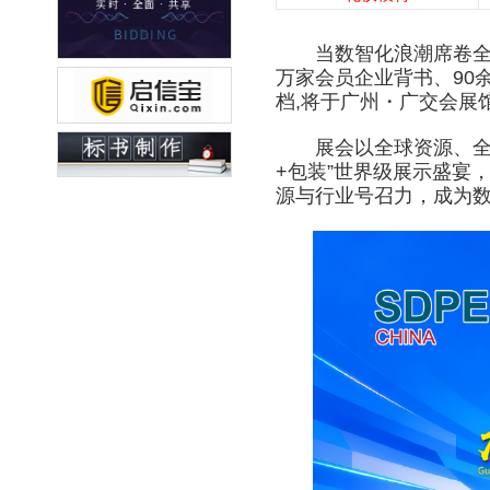
当数智化浪潮席卷全球
万家会员企业背书、90余
档,将于广州・广交会展馆
展会以全球资源、全链生
+包装”世界级展示盛宴，
源与行业号召力，成为数